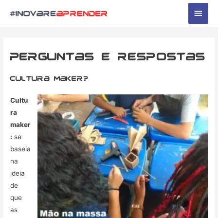
Men
princ
Perguntas e Respostas
cultura maker?
Cultu
ra
maker
:
se
baseia
na
ideia
de
que
as