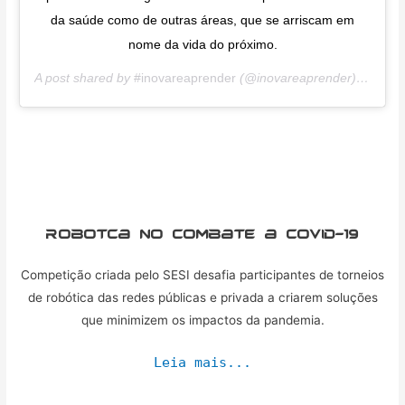
da saúde como de outras áreas, que se arriscam em
nome da vida do próximo.
A post shared by
#inovareaprender
(@inovareaprender) on
Apr 
Robotca no combate a Covid-19
Competição criada pelo SESI desafia participantes de torneios
de robótica das redes públicas e privada a criarem soluções
que minimizem os impactos da pandemia.
Leia mais...