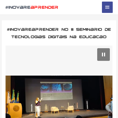
Men
princ
#inovareaprender no III Seminario de
Tecnologias Digitais na Educacao