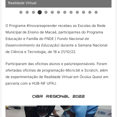
Recendo as escolas no Laboratório #Inovareaprender
R
O Programa #Inovareaprender recebeu as Escolas da Rede
Municipal de Ensino de Macaé, participantes do Programa
Educação e Família do FNDE (
Fundo Nacional de
Desenvolvimento da Educação
) durante a Semana Nacional
de Ciência e Tecnologia, de 18 a 21/10/22.
Participaram das oficinas alunos e pais/responsáveis. Foram
ofertadas oficinas de programação Micro:bit e Scratch, além
de experimentação de Realidade Virtual em Óculus Quest em
parceria com a HUB-NF UFRJ.
OBr regional 2022